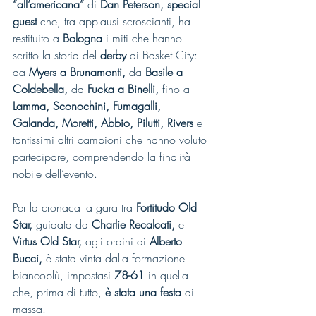
“all’americana” 
di 
Dan Peterson, special 
guest 
che, tra applausi scroscianti, ha 
restituito a 
Bologna 
i miti che hanno 
scritto la storia del
 derby 
di Basket City: 
da
 Myers a Brunamonti, 
da
 Basile a 
Coldebella, 
da
 Fucka a Binelli, 
fino a 
Lamma, Sconochini, Fumagalli, 
Galanda, Moretti, Abbio, Pilutti, Rivers 
e 
tantissimi altri campioni che hanno voluto 
partecipare, comprendendo la finalità 
nobile dell’evento.
Per la cronaca la gara tra
 Fortitudo Old 
Star,
 guidata da 
Charlie Recalcati,
 e 
Virtus Old Star,
 agli ordini di 
Alberto 
Bucci,
 è stata vinta dalla formazione 
biancoblù, impostasi 
78-61
 in quella 
che, prima di tutto,
 è stata una festa 
di 
massa.