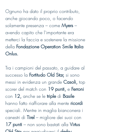
Ognuno ha dato il proprio contributo, 
anche giocando poco, o facendo 
solamente presenza – come 
Myers
 – 
avendo capito che l’importante era 
metterci la faccia e sostenere la missione 
della 
Fondazione Operation Smile Italia 
Onlus.
Tra i campioni del passato, a guidare al 
successo la 
Fortitudo Old Star,
 si sono 
messi in evidenza un grande 
Casoli, 
top 
scorer del match con 
19 punti,
 e 
Ferroni
con 
12,
 anche se le 
triple 
di 
Basile 
hanno fatto riaffiorare alla mente 
ricordi 
speciali. Mentre in maglia bianconera i 
canestri di 
Tirel 
– migliore dei suoi con 
17 punti
 – non sono bastati alla 
Virtus 
Old Sta
r per aggiudicarsi il 
derby.