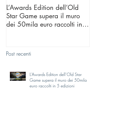
L’Awards Edition dell’Old
Darko Peric de
Star Game supera il muro
carta” ospite d
dei 50mila euro raccolti in 5
Star Game di T
edizioni
Post recenti
L’Awards Edition dell’Old Star
Game supera il muro dei 50mila
euro raccolti in 5 edizioni
Darko Peric de “La casa di carta”
ospite d’onore all’Old Star Game di
Treviso